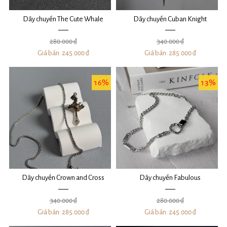
Dây chuyền The Cute Whale
Dây chuyền Cuban Knight
280.000 ₫
340.000 ₫
Giá bán:
245.000 ₫
Giá bán:
285.000 ₫
16%
13%
Dây chuyền Crown and Cross
Dây chuyền Fabulous
340.000 ₫
280.000 ₫
Giá bán:
285.000 ₫
Giá bán:
245.000 ₫