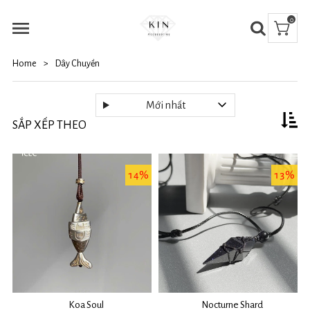
0
Home
>
Dây Chuyền
Mới nhất
SẮP XẾP THEO
14%
13%
Koa Soul
Nocturne Shard