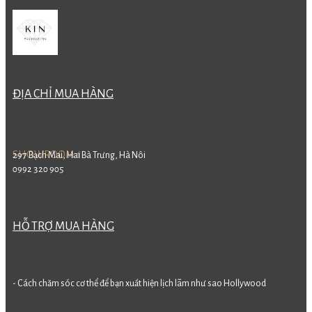
ĐỊA CHỈ MUA HÀNG
SHOWROOM 1
297 Bạch Mai, Hai Bà Trưng, Hà Nôi
0992 320 905
HỖ TRỢ MUA HÀNG
- Cách chăm sóc cơ thể để bạn xuất hiện lịch lãm như sao Hollywood