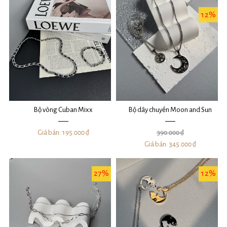
12%
Bộ vòng Cuban Mixx
Bộ dây chuyền Moon and Sun
Giá bán:
195.000 ₫
390.000 ₫
Giá bán:
345.000 ₫
27%
12%