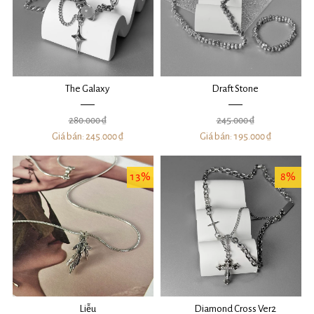
The Galaxy
Draft Stone
280.000 ₫
245.000 ₫
Giá bán:
245.000 ₫
Giá bán:
195.000 ₫
13%
8%
Liễu
Diamond Cross Ver2