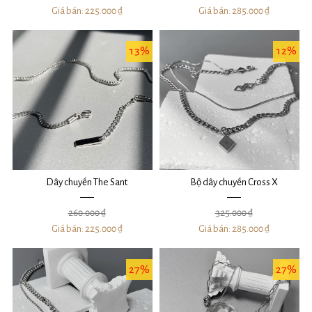
Giá bán:
225.000 ₫
Giá bán:
285.000 ₫
13%
12%
Dây chuyền The Sant
Bộ dây chuyền Cross X
260.000 ₫
325.000 ₫
Giá bán:
225.000 ₫
Giá bán:
285.000 ₫
27%
27%