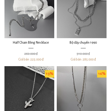
Half Chain Bling Necklace
Bộ dây chuyền 1990
260.000 ₫
310.000 ₫
Giá bán:
225.000 ₫
Giá bán:
285.000 ₫
13%
16%