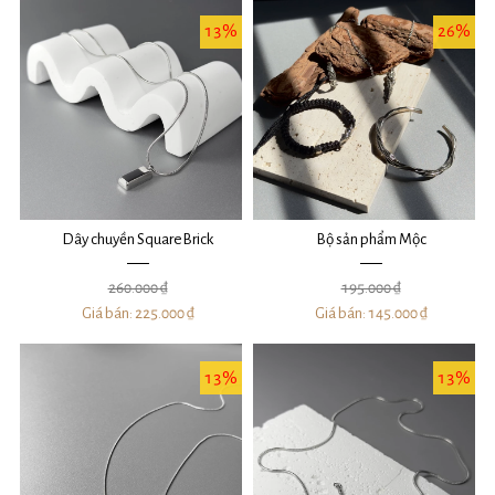
13%
26%
Dây chuyền SquareBrick
Bộ sản phẩm Mộc
260.000 ₫
195.000 ₫
Giá bán:
225.000 ₫
Giá bán:
145.000 ₫
13%
13%