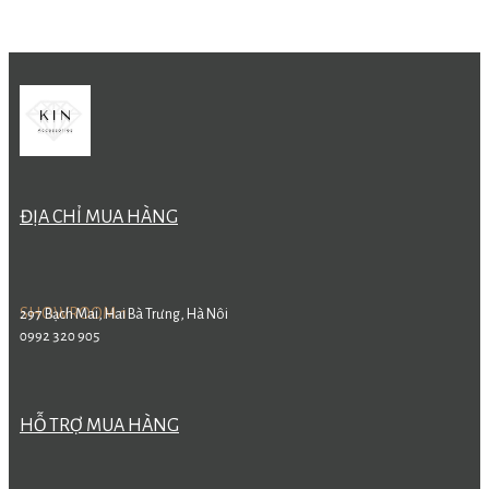
ĐỊA CHỈ MUA HÀNG
SHOWROOM 1
297 Bạch Mai, Hai Bà Trưng, Hà Nôi
0992 320 905
HỖ TRỢ MUA HÀNG