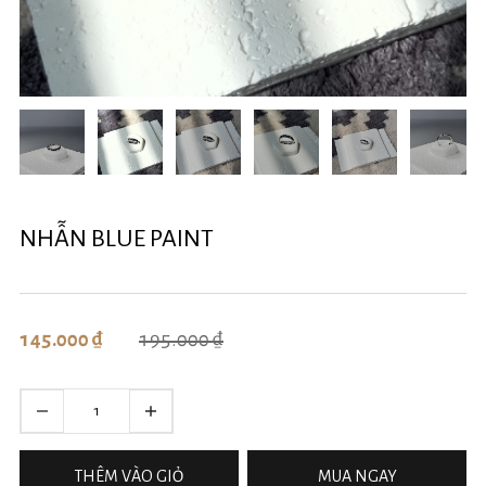
NHẪN BLUE PAINT
195.000 ₫
145.000 ₫
THÊM VÀO GIỎ
MUA NGAY