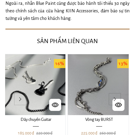
Ngoài ra, nhẫn Blue Paint cũng được bảo hành tối thiểu 30 ngày
theo chính sách của cửa hàng KIIN Accessories, đảm bảo sự tin
tưởng và yên tâm cho khách hàng.
SẢN PHẨM LIÊN QUAN
%
16%
13%
Dây chuyền Guitar
Vòng tay BURST
185.000 ₫
220.000 ₫
225.000 ₫
260.000 ₫