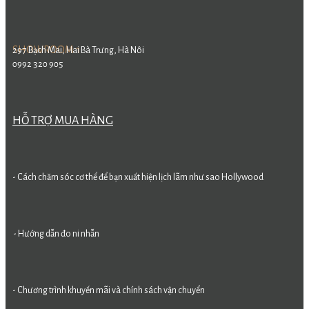
SHOWROOM 1
297 Bạch Mai, Hai Bà Trưng, Hà Nôi
0992 320 905
HỖ TRỢ MUA HÀNG
- Cách chăm sóc cơ thể để bạn xuất hiện lịch lãm như sao Hollywood
- Hướng dẫn đo ni nhẫn
- Chương trình khuyến mãi và chính sách vận chuyển