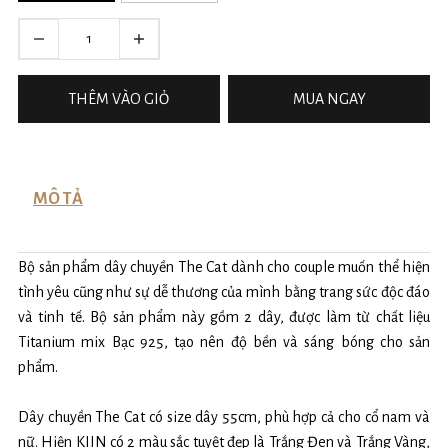
THÊM VÀO GIỎ
MUA NGAY
MÔ TẢ
Bộ sản phẩm dây chuyền The Cat dành cho couple muốn thể hiện
tình yêu cũng như sự dễ thương của mình bằng trang sức độc đáo
và tinh tế. Bộ sản phẩm này gồm 2 dây, được làm từ chất liệu
Titanium mix Bạc 925, tạo nên độ bền và sáng bóng cho sản
phẩm.
Dây chuyền The Cat có size dây 55cm, phù hợp cả cho cổ nam và
nữ. Hiện KIIN có 2 màu sắc tuyệt đẹp là Trắng Đen và Trắng Vàng,