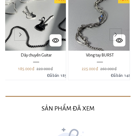
Dây chuyền Guitar
Vòng tay BURST
185.000 ₫
220.000 ₫
225.000 ₫
260.000 ₫
94
Đã bán: 185
Đã bán: 148
SẢN PHẨM ĐÃ XEM