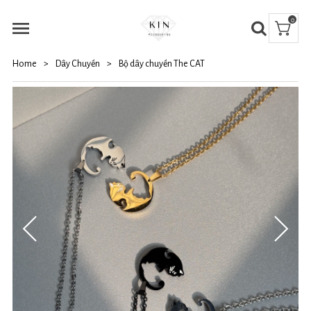
0
Home
>
Dây Chuyền
>
Bộ dây chuyền The CAT