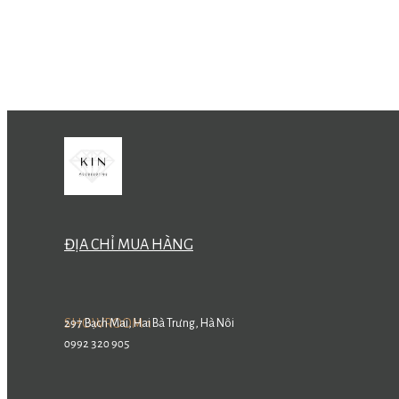
ĐỊA CHỈ MUA HÀNG
SHOWROOM 1
297 Bạch Mai, Hai Bà Trưng, Hà Nôi
0992 320 905