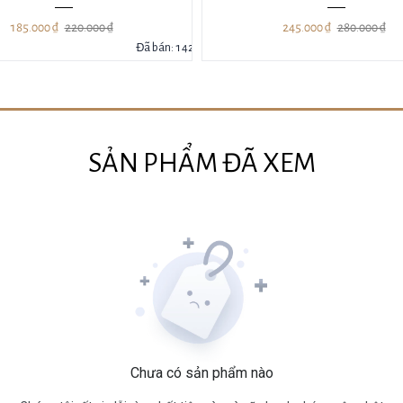
245.000 ₫
280.000 ₫
ã bán: 142
Đã bán: 127
SẢN PHẨM ĐÃ XEM
Chưa có sản phẩm nào