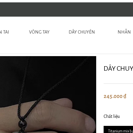
 TAI
VÒNG TAY
DÂY CHUYỀN
NHẪN
DÂY CHUY
245.000 ₫
Chất liệu
Titanium mix b