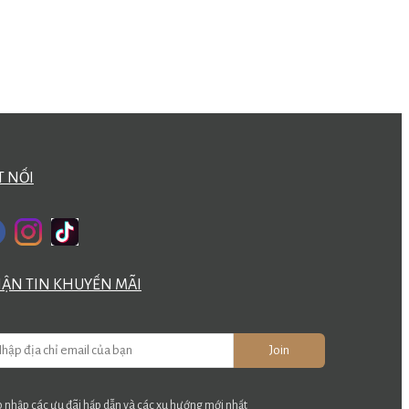
T NỐI
ẬN TIN KHUYẾN MÃI
Join
 nhập các ưu đãi hấp dẫn và các xu hướng mới nhất