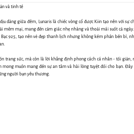
iản và tinh tế
ịu dàng giữa đêm, Lunaris là chiếc vòng cổ được Kiin tạo nên với sự ch
vải mềm mại, mang đến cảm giác nhẹ nhàng và thoải mái suốt cả ngày
p Bạc 925, tạo nên vẻ đẹp thanh lịch nhưng không kém phần bền bỉ, n
an.
n trang sức, mà còn là lời khẳng định phong cách cá nhân - tối giản, 
in mong muốn mang đến sự an tâm và hài lòng tuyệt đối cho bạn. Đây
ững người bạn yêu thương.