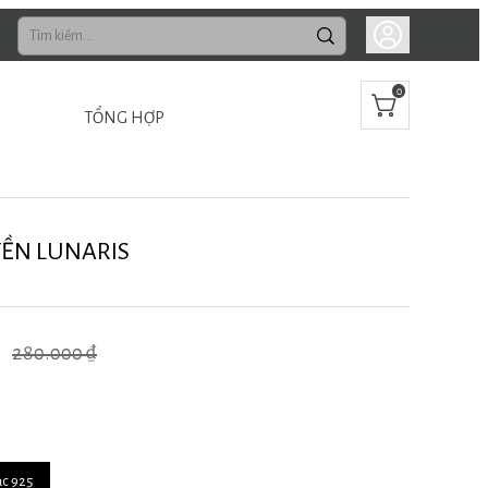
0
TỔNG HỢP
ỀN LUNARIS
280.000 ₫
ạc 925