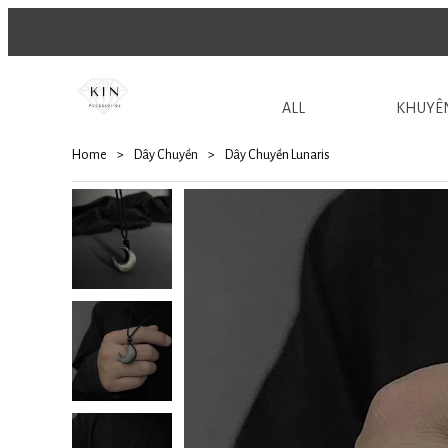
ALL
KHUYÊN
Home
>
Dây Chuyền
>
Dây Chuyền Lunaris