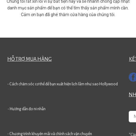
Chúng tôi rất xin lỗi vì sự bất tiện này và sẽ nhanh chóng cập nhật
danh mục sản phẩm để bạn có thể tìm thấy sản phẩm mình cần.
Cảm ơn bạn đã ghé thăm cửa hàng của chúng tôi.
HỖ TRỢ MUA HÀNG
KẾ
- Cách chăm sóc cơ thể để bạn xuất hiện lịch lãm như sao Hollywood
NH
- Hướng dẫn đo ni nhẫn
- Chương trình khuyến mãi và chính sách vận chuyển
*Cập