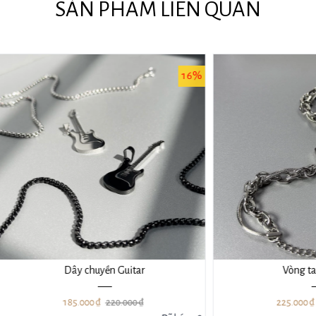
SẢN PHẨM LIÊN QUAN
16%
Dây chuyền Guitar
Vòng tay BURST
185.000 ₫
220.000 ₫
225.000 ₫
260.000 ₫