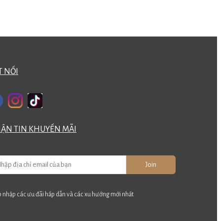
T NỐI
ẬN TIN KHUYẾN MÃI
Join
 nhập các ưu đãi hấp dẫn và các xu hướng mới nhất