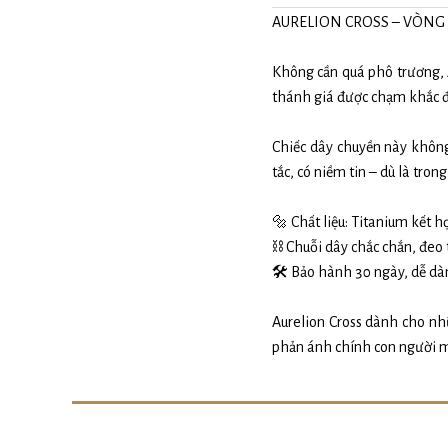
AURELION CROSS – VÒNG
Không cần quá phô trương, A
thánh giá được chạm khắc đầ
Chiếc dây chuyền này khôn
tắc, có niềm tin – dù là tron
🔩 Chất liệu: Titanium kết 
⛓ Chuỗi dây chắc chắn, đeo 
🛠 Bảo hành 30 ngày, dễ dàng
Aurelion Cross dành cho nh
phản ánh chính con người 