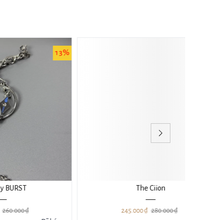
13%
13%
The Ciion
245.000 ₫
280.000 ₫