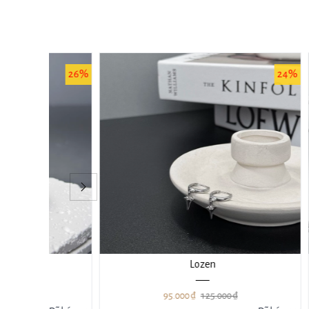
26%
24%
Lozen
95.000 ₫
125.000 ₫