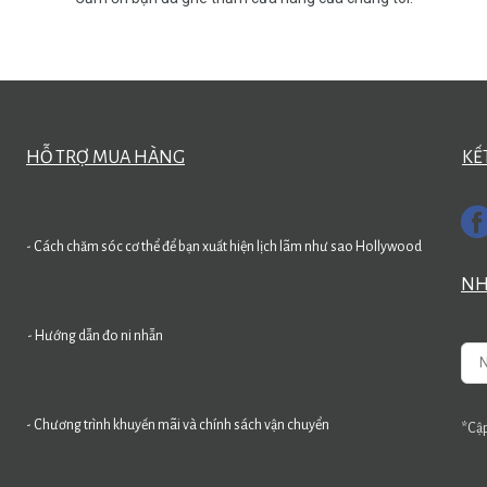
HỖ TRỢ MUA HÀNG
KẾ
- Cách chăm sóc cơ thể để bạn xuất hiện lịch lãm như sao Hollywood
NH
- Hướng dẫn đo ni nhẫn
- Chương trình khuyến mãi và chính sách vận chuyển
*Cập