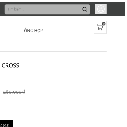
0
TỔNG HỢP
 CROSS
280.000 ₫
ạc 925