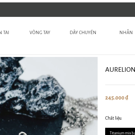
 TAI
VÒNG TAY
DÂY CHUYỀN
NHẪN
AURELION
245.000 ₫
Chất liệu
Titanium mix b