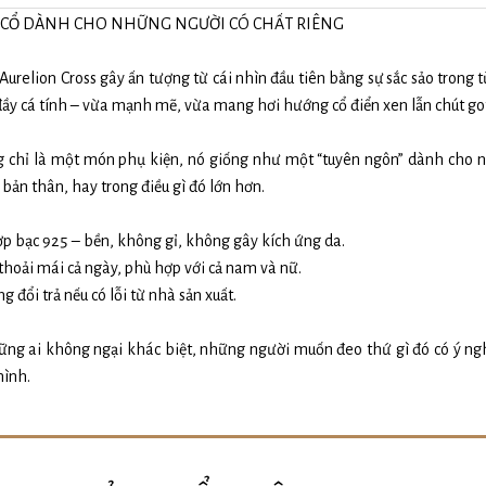
 CỔ DÀNH CHO NHỮNG NGƯỜI CÓ CHẤT RIÊNG
urelion Cross gây ấn tượng từ cái nhìn đầu tiên bằng sự sắc sảo trong từ
y cá tính – vừa mạnh mẽ, vừa mang hơi hướng cổ điển xen lẫn chút got
g chỉ là một món phụ kiện, nó giống như một “tuyên ngôn” dành cho 
g bản thân, hay trong điều gì đó lớn hơn.
hợp bạc 925 – bền, không gỉ, không gây kích ứng da.
thoải mái cả ngày, phù hợp với cả nam và nữ.
 đổi trả nếu có lỗi từ nhà sản xuất.
ững ai không ngại khác biệt, những người muốn đeo thứ gì đó có ý ng
mình.