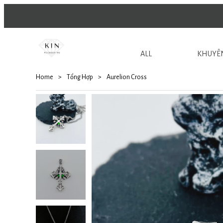
ALL
KHUYÊN
Home
>
Tổng Hợp
>
Aurelion Cross