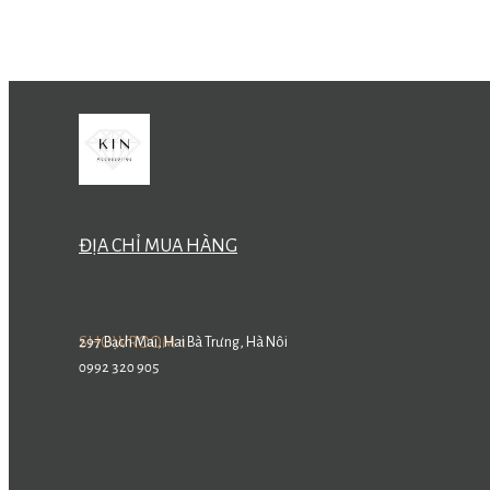
ĐỊA CHỈ MUA HÀNG
SHOWROOM 1
297 Bạch Mai, Hai Bà Trưng, Hà Nôi
0992 320 905