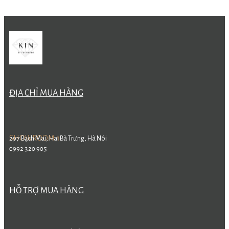
ĐỊA CHỈ MUA HÀNG
SHOWROOM 1
297 Bạch Mai, Hai Bà Trưng, Hà Nôi
0992 320 905
HỖ TRỢ MUA HÀNG