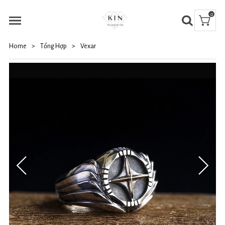
0
Home
>
Tổng Hợp
>
Vexar