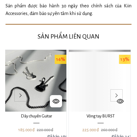
Sản phẩm được bảo hành 30 ngày theo chính sách của Kiin
Accessories, đảm bảo sự yên tâm khi sử dụng.
SẢN PHẨM LIÊN QUAN
%
16%
13%
Dây chuyền Guitar
Vòng tay BURST
185.000 ₫
220.000 ₫
225.000 ₫
260.000 ₫
39
Đã bán: 185
Đã bán: 147