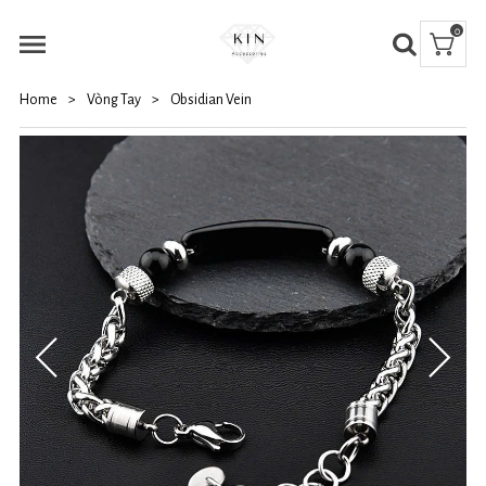
0
Home
>
Vòng Tay
>
Obsidian Vein