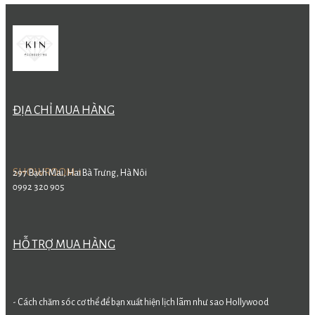
ĐỊA CHỈ MUA HÀNG
SHOWROOM 1
297 Bạch Mai, Hai Bà Trưng, Hà Nôi
0992 320 905
HỖ TRỢ MUA HÀNG
- Cách chăm sóc cơ thể để bạn xuất hiện lịch lãm như sao Hollywood