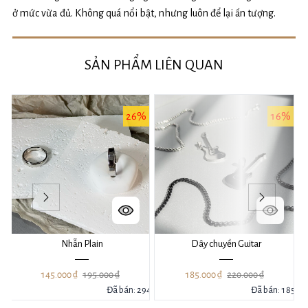
ở mức vừa đủ. Không quá nổi bật, nhưng luôn để lại ấn tượng.
SẢN PHẨM LIÊN QUAN
%
26%
16%
Nhẫn Plain
Dây chuyền Guitar
145.000 ₫
195.000 ₫
185.000 ₫
220.000 ₫
39
Đã bán: 294
Đã bán: 185