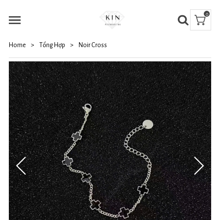
0
Home
>
Tổng Hợp
>
Noir Cross