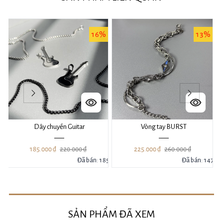
%
16%
13%
Dây chuyền Guitar
Vòng tay BURST
185.000 ₫
220.000 ₫
225.000 ₫
260.000 ₫
39
Đã bán: 185
Đã bán: 147
SẢN PHẨM ĐÃ XEM