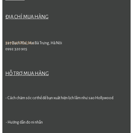
ĐỊA CHỈ MUA HÀNG
SHOWROOM 1
297 Bạch Mai, Hai Bà Trưng, Hà Nôi
0992 320 905
HỖ TRỢ MUA HÀNG
- Cách chăm sóc cơ thể để bạn xuất hiện lịch lãm như sao Hollywood
- Hướng dẫn đo ni nhẫn