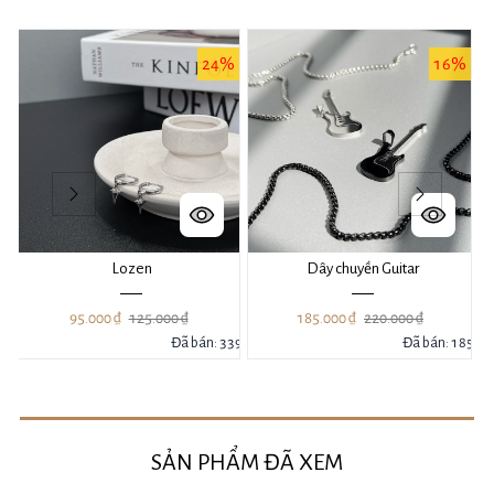
%
24%
16%
Lozen
Dây chuyền Guitar
95.000 ₫
125.000 ₫
185.000 ₫
220.000 ₫
24
Đã bán: 339
Đã bán: 185
SẢN PHẨM ĐÃ XEM