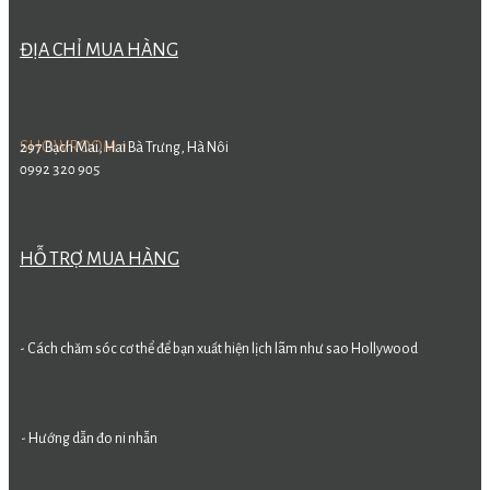
ĐỊA CHỈ MUA HÀNG
SHOWROOM 1
297 Bạch Mai, Hai Bà Trưng, Hà Nôi
0992 320 905
HỖ TRỢ MUA HÀNG
- Cách chăm sóc cơ thể để bạn xuất hiện lịch lãm như sao Hollywood
- Hướng dẫn đo ni nhẫn