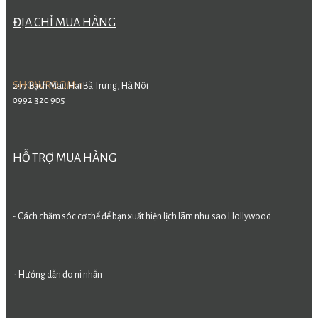
ĐỊA CHỈ MUA HÀNG
SHOWROOM 1
297 Bạch Mai, Hai Bà Trưng, Hà Nôi
0992 320 905
HỖ TRỢ MUA HÀNG
- Cách chăm sóc cơ thể để bạn xuất hiện lịch lãm như sao Hollywood
- Hướng dẫn đo ni nhẫn