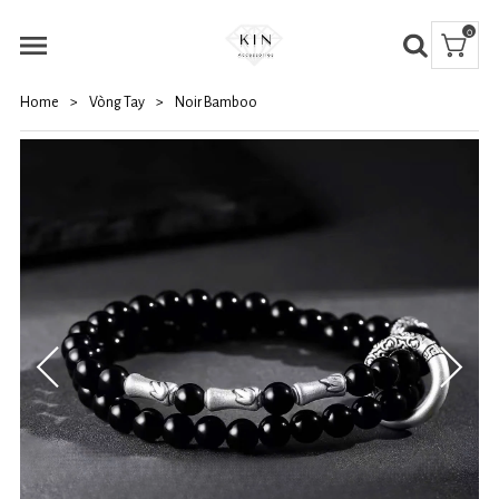
0
Home
>
Vòng Tay
>
Noir Bamboo